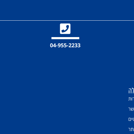
04-955-2233
ה
ות
שר
ים
תר