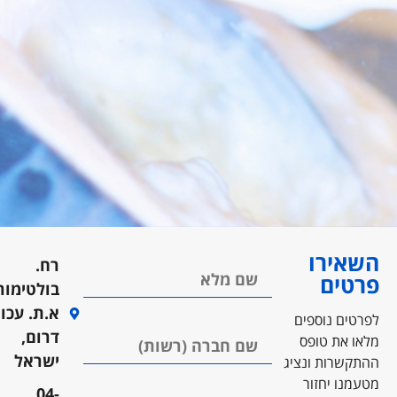
ירו
רח.
ים
בולטימור
א.ת. עכו
ים נוספים
דרום,
 את טופס
ישראל
שרות ונציג
ו יחזור
04-