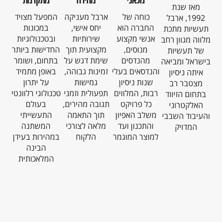
מאז שנת
כוחה של
ארבל מעניקה
המפעל מצויד
1992, ארבל
החברה הוא
יחס אישי,
במכונות
תעשיות מתכת
אנשי מקצוע
שירותיות
ובטכנולוגיות
מלווה מגוון רחב
מנוסים,
מקצועית תוך
החדישות ביותר
של תעשיות
מהנדסים
שימת דגש על
בתחום, ושומר
בישראל ומביאה
והנדסאים בעלי
זמינות גבוהה,
באופן מתמיד
איתה ניסיון
שנות ניסיון
גמישות
על יתרון
מצטבר רב
רבות, המלווים
תפעולית וזמני
טכנולוגי רלוונטי
בתחום הזיווד
כל פרויקט
תגובה מהירים,
בעולם
האלקטרוני
משלב האפיון
תוך התאמה
התעשייתי
והעיבוד השבבי
והתכנון ועד
מלאה לצורכי
המשתנה
המדויק
למוצר המוגמר
הלקוח
במהירות בעידן
הבינה
המלאכותית