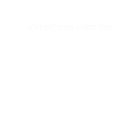
ארבל תעשיות מתכת (92) בע"מ
עיבוד שבבי | זיווד אלקטרוני | ייעוץ הנדסי ותכן מכאני